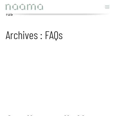
Aller
au
fds
contenu
Archives :
FAQs