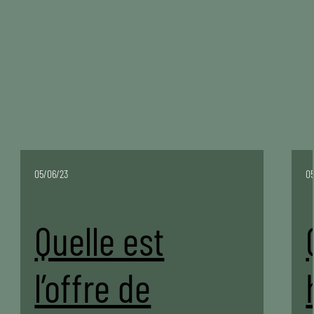
05/06/23
0
Quelle est
l’offre de