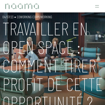
Travailler en open space : comment tirer profit de cette opportunité ?
04/07/23
COWORKING CORPOWORKING
TRAVAILLER EN
OPEN SPACE :
COMMENT TIRER
PROFIT DE CETTE
OPPORTUNITÉ ?