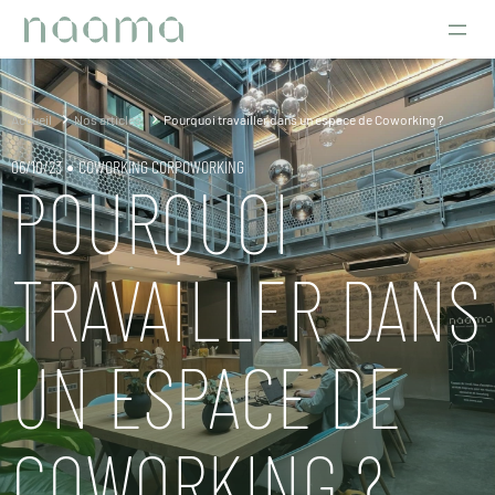
Accueil
Nos articles
Pourquoi travailler dans un espace de Coworking ?
06/10/23
COWORKING CORPOWORKING
POURQUOI
TRAVAILLER DANS
UN ESPACE DE
COWORKING ?