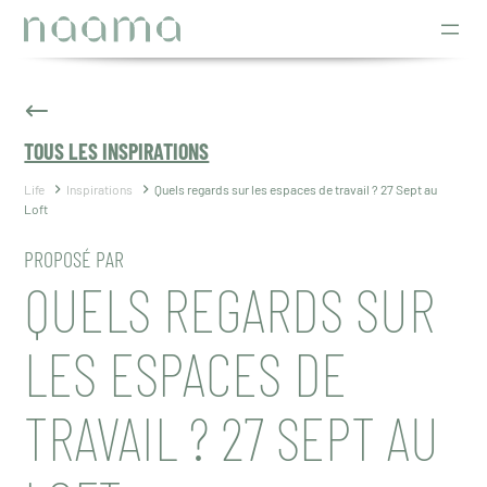
Aller
au
contenu
TOUS LES INSPIRATIONS
Life
Inspirations
Quels regards sur les espaces de travail ? 27 Sept au
Loft
PROPOSÉ PAR
QUELS REGARDS SUR
LES ESPACES DE
TRAVAIL ? 27 SEPT AU