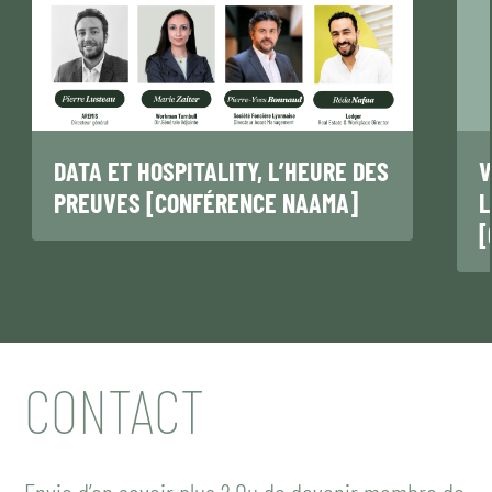
DATA ET HOSPITALITY, L’HEURE DES
V
PREUVES [CONFÉRENCE NAAMA]
L
[
CONTACT