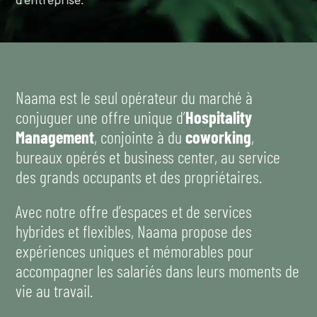
Naama est le seul opérateur du marché à
conjuguer une offre unique d’
Hospitality
Management
, conjointe à du
coworking
,
bureaux opérés et business center, au service
des grands occupants et des propriétaires.
Avec notre offre d’espaces et de services
hybrides et flexibles, Naama propose des
expériences uniques et mémorables pour
accompagner les salariés dans leurs moments de
vie au travail.