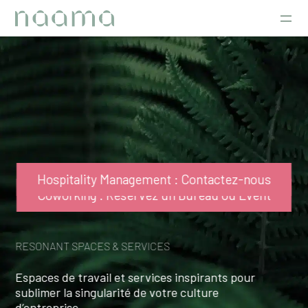
Aller
au
contenu
Hospitality Management : Contactez-nous
Coworking : Réservez un Bureau ou Event
RESONANT SPACES & SERVICES
Espaces de travail et services inspirants pour
sublimer la singularité de votre culture
d’entreprise.